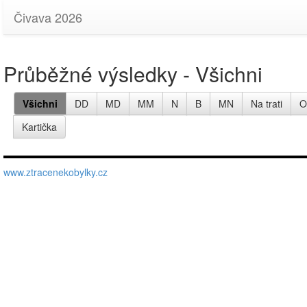
Čivava 2026
Průběžné výsledky - Všichni
Všichni
DD
MD
MM
N
B
MN
Na trati
O
Kartička
www.ztracenekobylky.cz