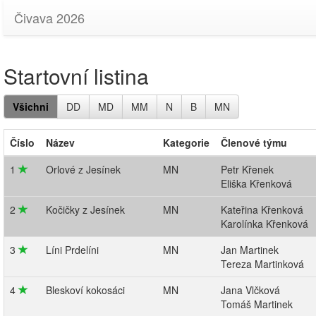
Čivava 2026
Startovní listina
Všichni
DD
MD
MM
N
B
MN
Číslo
Název
Kategorie
Členové týmu
1
Orlové z Jesínek
MN
Petr Křenek
Eliška Křenková
2
Kočičky z Jesínek
MN
Kateřina Křenková
Karolínka Křenková
3
Líni Prdelíni
MN
Jan Martinek
Tereza Martinková
4
Bleskoví kokosáci
MN
Jana Vlčková
Tomáš Martinek