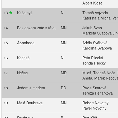
Albert Klose
13
Kačomyš
N
Tomáš Vejvoda
Kateřina a Michal Ve
14
Bez dozoru zato s tátou
MN
Jakub Šváb
Markéta Švábová Jin
15
Á&pohoda
MN
Adéla Švábová
Karolína Švábová
16
Kochači
N
Peťa Pilecká
Tonda Pilecký
17
Nečáci
MD
Miloš, Tadeáš Neča,
Aneta, Marek Nečov
18
Jedem s medem
DD
Pavla Šimrová
Tereza Fejfarková
19
Malá Doubrava
MN
Robert Novotný
Pavel Novotný
20
Doubrava
B
Petr Kříž