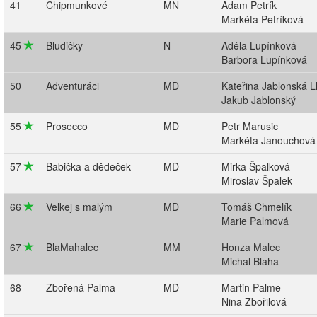
41
Chipmunkové
MN
Adam Petrík
Markéta Petríková
45
Bludičky
N
Adéla Lupínková
Barbora Lupínková
50
Adventuráci
MD
Kateřina Jablonská 
Jakub Jablonský
55
Prosecco
MD
Petr Marusic
Markéta Janouchová
57
Babička a dědeček
MD
Mirka Špalková
Miroslav Špalek
66
Velkej s malým
MD
Tomáš Chmelík
Marie Palmová
67
BlaMahalec
MM
Honza Malec
Michal Blaha
68
Zbořená Palma
MD
Martin Palme
Nina Zbořilová