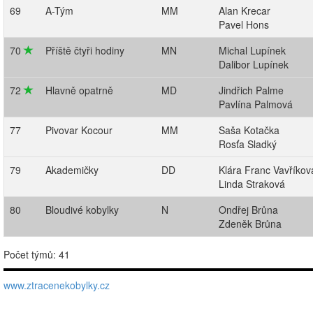
69
A-Tým
MM
Alan Krecar
Pavel Hons
70
Příště čtyři hodiny
MN
Michal Lupínek
Dalibor Lupínek
72
Hlavně opatrně
MD
Jindřich Palme
Pavlína Palmová
77
Pivovar Kocour
MM
Saša Kotačka
Rosťa Sladký
79
Akademičky
DD
Klára Franc Vavříkov
Linda Straková
80
Bloudivé kobylky
N
Ondřej Brůna
Zdeněk Brůna
Počet týmů: 41
www.ztracenekobylky.cz