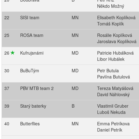
Někdo Možný
22
SISI team
MN
Elisabeth Koplíková
Tomáš Koplík
25
ROSA team
MN
Rosálie Koplíková
Jaroslava Koplíková
26
Kufrujsnámi
MD
Patricie Hubálková
Libor Hubálek
30
BuBuTým
MD
Petr Butula
Pavlína Butulová
37
PBV MTB team 2
MD
Tereza Matyášová
David Náhlovský
39
Starý baterky
B
Vlastimil Gruber
Luboš Nekuda
40
Butterflies
MN
Emma Petríkova
Daniel Petrík