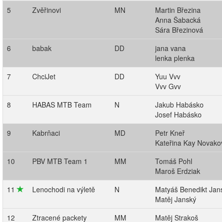
5
Zvěřinovi
MN
Martin Březina
Anna Šabacká
Sára Březinová
6
babak
DD
jana vana
lenka plenka
7
ChciJet
DD
Yuu Vvv
Vvv Gvv
8
HABAS MTB Team
N
Jakub Habásko
Josef Habásko
9
Kabrňaci
MD
Petr Kneř
Kateřina Kay Novako
10
PBV MTB Team 1
MM
Tomáš Pohl
Maroš Erdziak
11
Lenochodi na výletě
N
Matyáš Benedikt Jan
Matěj Janský
12
Ztracené packety
MM
Matěj Strakoš